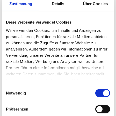
Zustimmung
Details
Über Cookies
Neuer KOFFEIN² Espresso- unser „Crema-
Monster“
von
bauer
|
10.10.2025
|
Uncategorized
Diese Webseite verwendet Cookies
Neuer KOFFEIN² Espresso- unser „Crema-
Wir verwenden Cookies, um Inhalte und Anzeigen zu
Monster“ Coffea Canephora ist mehr als das
personalisieren, Funktionen für soziale Medien anbieten
gering geschätzte botanische Pendant zur Coffea
zu können und die Zugriffe auf unsere Website zu
Arabica. Speziell die Varietät Conilon, deren
analysieren. Außerdem geben wir Informationen zu Ihrer
Verwendung unserer Website an unsere Partner für
genetischer Ursprung in Zentralafrika liegt, ist
soziale Medien, Werbung und Analysen weiter. Unsere
eine alte Sorte, die schon vor...
Partner führen diese Informationen möglicherweise mit
weiteren Daten zusammen, die Sie ihnen bereitgestellt
KAFFEERÖSTER ALBER by karl.coffee GmbH
haben oder die sie im Rahmen Ihrer Nutzung der Dienste
von
bauer
|
17.12.2024
|
Uncategorized
gesammelt haben.
Einwilligungsauswahl
Notwendig
KAFFEERÖSTER ALBER by karl.coffee GmbH Nach
langen, kräftezehrenden Monaten der
Präferenzen
Vorbereitung steht unser Umzug nach Penig