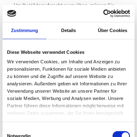
Um Ihr Widerrufsrecht auszuüben, müssen Sie
uns, der
Karl.coffee GmbH, Mandelgasse 10, 09322 Penig,
Zustimmung
Details
Über Cookies
Tel. 037381 639273,
info@karl.coffee
mittels einer eindeutigen Erklärung (via Email,
Diese Webseite verwendet Cookies
Post, Brief)über Ihren Entschluss, diesen Vertrag
Wir verwenden Cookies, um Inhalte und Anzeigen zu
zu widerrufen, informieren. Sie können dafür das
personalisieren, Funktionen für soziale Medien anbieten
Muster- Widerrufsformular verwenden, das
zu können und die Zugriffe auf unsere Website zu
jedoch nicht vorgeschrieben ist.
analysieren. Außerdem geben wir Informationen zu Ihrer
Wir werden Ihnen dann unverzüglich eine
Verwendung unserer Website an unsere Partner für
Bestätigung über den Eingang Ihres Widerrufs
soziale Medien, Werbung und Analysen weiter. Unsere
übermitteln.
Partner führen diese Informationen möglicherweise mit
weiteren Daten zusammen, die Sie ihnen bereitgestellt
Die Widerrufsfrist beginnt mit Erhalt der Ware.
haben oder die sie im Rahmen Ihrer Nutzung der Dienste
Gilt nicht für Ware, deren Verfallsdatum bereits
gesammelt haben.
Einwilligungsauswahl
überschritten wurde.
Notwendig