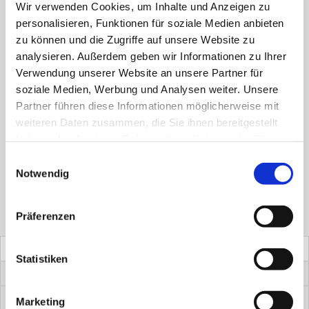
Wir verwenden Cookies, um Inhalte und Anzeigen zu
inkl. 7 % MwSt.
zzgl.
Versandkosten
personalisieren, Funktionen für soziale Medien anbieten
zu können und die Zugriffe auf unsere Website zu
Abpackung
analysieren. Außerdem geben wir Informationen zu Ihrer
Verwendung unserer Website an unsere Partner für
Mahlgrad
soziale Medien, Werbung und Analysen weiter. Unsere
Zurücksetzen
Partner führen diese Informationen möglicherweise mit
weiteren Daten zusammen, die Sie ihnen bereitgestellt
YETI-
haben oder die sie im Rahmen Ihrer Nutzung der Dienste
In den Warenkorb
BIO
gesammelt haben.
Einwilligungsauswahl
Notwendig
WALDKAFFEE
Menge
Präferenzen
Beschreibung
Statistiken
Zusätzliche Informationen
Produktsicherheit
Marketing