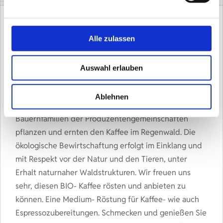
Unser YETI Waldkaffee kommt überwiegend aus dem
Westen Äthiopiens, aktuell aus den Regionen Sidama
Alle zulassen
und Jimma- Gomma. In großer Höhe von 2200m
gedeiht dieser Waldkaffee von bemerkenswerter
Auswahl erlauben
Qualität und außergewöhnlichem Geschmack und
Aroma. Der Arbeit in solchen Höhen kann man als
Ablehnen
Kaffeetrinker gar nicht genug Respekt zollen. Die
Bauernfamilien der Produzentengemeinschaften
pflanzen und ernten den Kaffee im Regenwald. Die
ökologische Bewirtschaftung erfolgt im Einklang und
mit Respekt vor der Natur und den Tieren, unter
Erhalt naturnaher Waldstrukturen. Wir freuen uns
sehr, diesen BIO- Kaffee rösten und anbieten zu
können. Eine Medium- Röstung für Kaffee- wie auch
Espressozubereitungen. Schmecken und genießen Sie